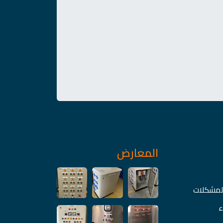
المعارض
المشكلات
ء