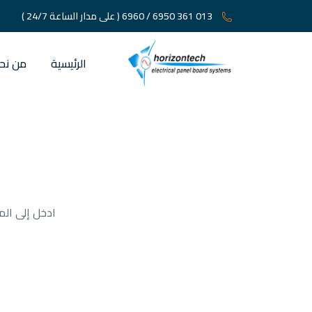
013 361 6950 / 6960
( على مدار الساعة 24/7 )
الرئيسية
من نح