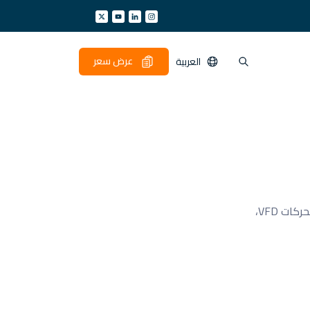
عرض سعر
العربية
ادخل إلى المستقبل مع لوحات التحكم SCADA، وأنظمة PLC، ولوحات التحكم في المحركات VFD،